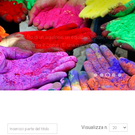
"Il tempo è superiore allo spazio. Dare priorità al
"E' il filo di un aquilone, un equilibrio sottile, non è
tempo significa occuparsi di iniziare processi, più
cosa ma è come , E' una questione di stile"
che di possedere spazi"
(Nicolò Fabi “è non è”)
(Evangelii Gaudium)
(Statuto Caritas Italiana)
(Don Tonino Bello)
Visualizza n.