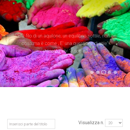
"Il tempo è superiore allo spazio. Dare priorità al
"E' il filo di un aquilone, un equilibrio sottile, non è
tempo significa occuparsi di iniziare processi, più
cosa ma è come , E' una questione di stile"
che di possedere spazi"
(Nicolò Fabi “è non è”)
(Evangelii Gaudium)
(Statuto Caritas Italiana)
(Don Tonino Bello)
Visualizza n.