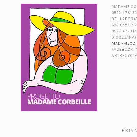
MADAME CO
0572 476152
DEL LABORAT
389.055279
0572 477916
DIOCESANA)
MADAMECORB
FACEBOOK:
ARTRECYCL
PRIV