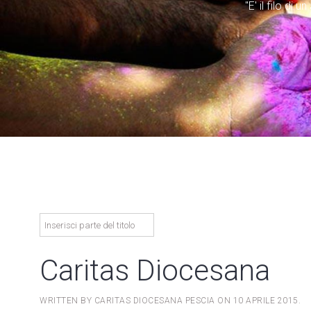
"E' il filo di
Caritas Diocesana
WRITTEN BY CARITAS DIOCESANA PESCIA ON
10 APRILE 2015
.