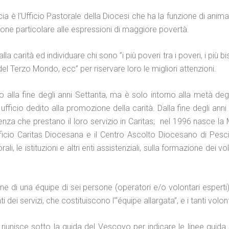
a è l’Ufficio Pastorale della Diocesi che ha la funzione di animare
one particolare alle espressioni di maggiore povertà.
 carità ed individuare chi sono ”i più poveri tra i poveri, i più biso
 del Terzo Mondo, ecc” per riservare loro le migliori attenzioni.
lla fine degli anni Settanta, ma è solo intorno alla metà degli 
fficio dedito alla promozione della carità. Dalla fine degli anni 
enza che prestano il loro servizio in Caritas; nel 1996 nasce la
icio Caritas Diocesana e il Centro Ascolto Diocesano di Pescia. 
ali, le istituzioni e altri enti assistenziali, sulla formazione dei 
 di una équipe di sei persone (operatori e/o volontari esperti)
i dei servizi, che costituiscono l’“équipe allargata”, e i tanti volon
riunisce sotto la guida del Vescovo per indicare le linee guida 