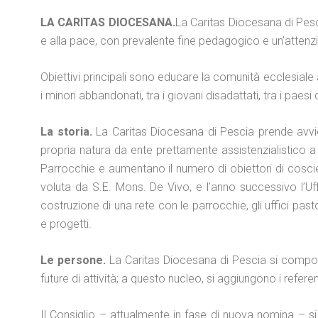
LA CARITAS DIOCESANA.
La Caritas Diocesana di Pesci
e alla pace, con prevalente fine pedagogico e un’attenzi
Obiettivi principali sono educare la comunità ecclesiale alla
i minori abbandonati, tra i giovani disadattati, tra i paesi
La storia.
La Caritas Diocesana di Pescia prende avvio a
propria natura da ente prettamente assistenzialistico a u
Parrocchie e aumentano il numero di obiettori di cosci
voluta da S.E. Mons. De Vivo, e l’anno successivo l’Uff
costruzione di una rete con le parrocchie, gli uffici pastor
e progetti.
Le persone.
La Caritas Diocesana di Pescia si compone
future di attività; a questo nucleo, si aggiungono i referent
Il Consiglio – attualmente in fase di nuova nomina – si 