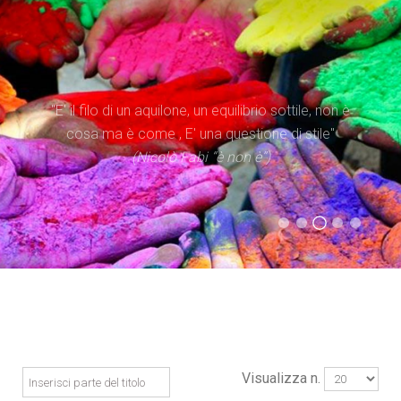
"Il tempo è superiore allo spazio. Dare priorità al
"E' il filo di un aquilone, un equilibrio sottile, non è
tempo significa occuparsi di iniziare processi, più
cosa ma è come , E' una questione di stile"
che di possedere spazi"
(Nicolò Fabi “è non è”)
(Evangelii Gaudium)
(Statuto Caritas Italiana)
(Don Tonino Bello)
Visualizza n.