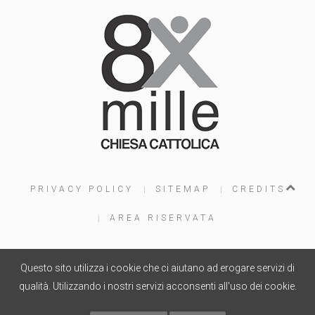
PRIVACY POLICY
SITEMAP
CREDITS
AREA RISERVATA
Questo sito utilizza i cookie che ci aiutano ad erogare servizi di
PROGETTO WEB
WOOLA.IT
- COPYRIGHT © 2015
qualità. Utilizzando i nostri servizi acconsenti all'uso dei cookie.