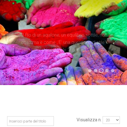
"Il tempo è superiore allo spazio. Dare priorità al
"E' il filo di un aquilone, un equilibrio sottile, non è
tempo significa occuparsi di iniziare processi, più
cosa ma è come , E' una questione di stile"
che di possedere spazi"
(Nicolò Fabi “è non è”)
(Evangelii Gaudium)
(Statuto Caritas Italiana)
(Don Tonino Bello)
Visualizza n.