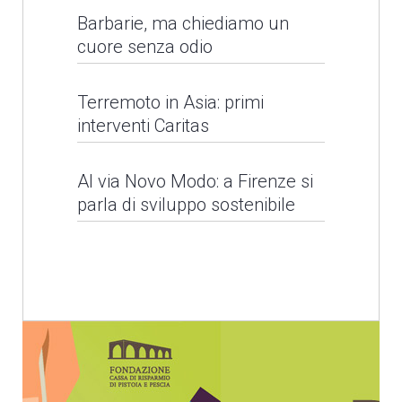
Barbarie, ma chiediamo un
cuore senza odio
Barbarie, ma chiediamo
Terremoto in Asia: primi
interventi Caritas
un cuore senza odio
Al via Novo Modo: a Firenze si
LEGGI NEWS
Alluvioni in Sri Lanka
parla di sviluppo sostenibile
LEGGI NEWS
Il Santo Padre per la
Giornata Mondiale del
Rifugiato
Terremoto in Asia: primi
interventi Caritas
LEGGI NEWS