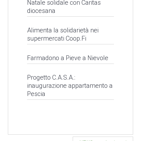
Raccolta fondi -
Natale solidale con Caritas
diocesana
Alluvione 2023
Alimenta la solidarietà nei
LEGGI NEWS
supermercati Coop.Fi
Alimenta la solidarietà
Farmadono a Pieve a Nievole
nei supermercati
Farmadono a Pieve a
Coop.Fi
Progetto C.A.S.A.:
inaugurazione appartamento a
Nievole
Pescia
LEGGI NEWS
LEGGI NEWS