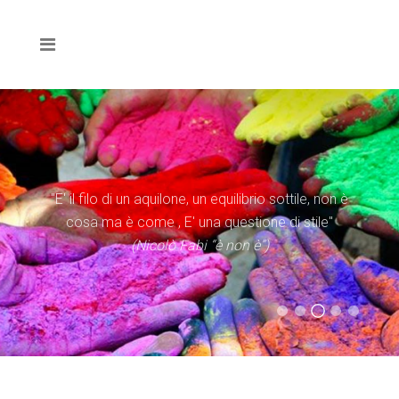
"E' il filo di un aquilone, un equilibrio sottile, non è
cosa ma è come , E' una questione di stile"
(Nicolò Fabi “è non è”)
(Evangelii Gaudium)
(Statuto Caritas Italiana)
(Don Tonino Bello)