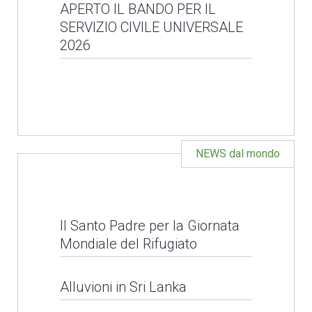
Convocazione selezioni
APERTO IL BANDO PER IL
SERVIZIO CIVILE UNIVERSALE
Servizio Civile
LEGGI NEWS
2026
Universale
APERTO IL BANDO PER
LEGGI NEWS
IL SERVIZIO CIVILE
UNIVERSALE 2026
NEWS dal mondo
LEGGI NEWS
Il Santo Padre per la Giornata
Mondiale del Rifugiato
Alluvioni in Sri Lanka