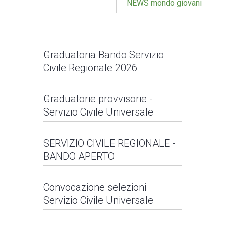
NEWS mondo giovani
Natale solidale con
Caritas diocesana
Graduatoria Bando Servizio
Progetto C.A.S.A.:
LEGGI NEWS
Civile Regionale 2026
inaugurazione
appartamento a Pescia
Graduatoria Bando
Graduatorie provvisorie -
Servizio Civile Universale
Servizio Civile
LEGGI NEWS
Regionale 2026
Graduatorie provvisorie
SERVIZIO CIVILE REGIONALE -
BANDO APERTO
- Servizio Civile
LEGGI NEWS
Universale
SERVIZIO CIVILE
Convocazione selezioni
Servizio Civile Universale
REGIONALE - BANDO
LEGGI NEWS
APERTO