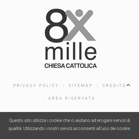
PRIVACY POLICY
SITEMAP
CREDITS
AREA RISERVATA
Questo sito utilizza i cookie che ci aiutano ad erogare servizi di
PROGETTO WEB
WOOLA.IT
- COPYRIGHT © 2015
qualità. Utilizzando i nostri servizi acconsenti all'uso dei cookie.