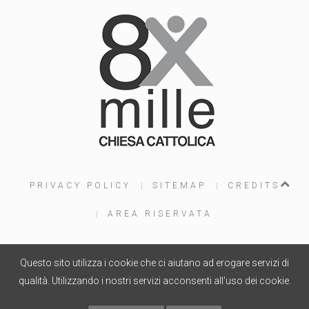
PRIVACY POLICY
SITEMAP
CREDITS
AREA RISERVATA
Questo sito utilizza i cookie che ci aiutano ad erogare servizi di
PROGETTO WEB
WOOLA.IT
- COPYRIGHT © 2015
qualità. Utilizzando i nostri servizi acconsenti all'uso dei cookie.