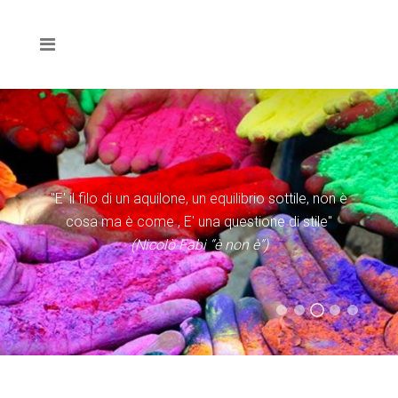
"E' il filo di un aquilone, un equilibrio sottile, non è
cosa ma è come , E' una questione di stile"
(Nicolò Fabi “è non è”)
(Evangelii Gaudium)
(Statuto Caritas Italiana)
(Don Tonino Bello)