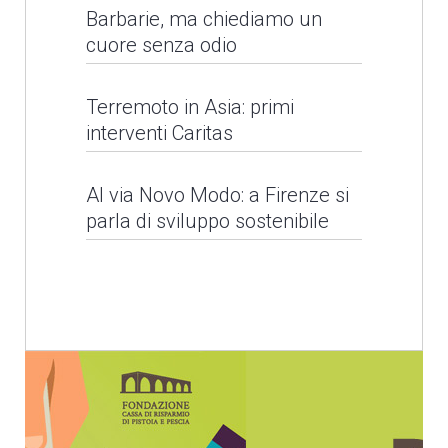
Barbarie, ma chiediamo un
cuore senza odio
Barbarie, ma chiediamo
Terremoto in Asia: primi
interventi Caritas
un cuore senza odio
Al via Novo Modo: a Firenze si
LEGGI NEWS
Alluvioni in Sri Lanka
parla di sviluppo sostenibile
LEGGI NEWS
Il Santo Padre per la
Giornata Mondiale del
Rifugiato
Terremoto in Asia: primi
interventi Caritas
LEGGI NEWS