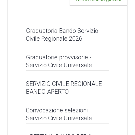
Natale solidale con
Caritas diocesana
Graduatoria Bando Servizio
Progetto C.A.S.A.:
LEGGI NEWS
Civile Regionale 2026
inaugurazione
appartamento a Pescia
Graduatoria Bando
Graduatorie provvisorie -
Servizio Civile Universale
Servizio Civile
LEGGI NEWS
Regionale 2026
Graduatorie provvisorie
SERVIZIO CIVILE REGIONALE -
BANDO APERTO
- Servizio Civile
LEGGI NEWS
Universale
SERVIZIO CIVILE
Convocazione selezioni
Servizio Civile Universale
REGIONALE - BANDO
LEGGI NEWS
APERTO