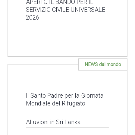
Convocazione selezioni
APERTO IL BANDO PER IL
SERVIZIO CIVILE UNIVERSALE
Servizio Civile
LEGGI NEWS
2026
Universale
APERTO IL BANDO PER
LEGGI NEWS
IL SERVIZIO CIVILE
UNIVERSALE 2026
NEWS dal mondo
LEGGI NEWS
Il Santo Padre per la Giornata
Mondiale del Rifugiato
Alluvioni in Sri Lanka