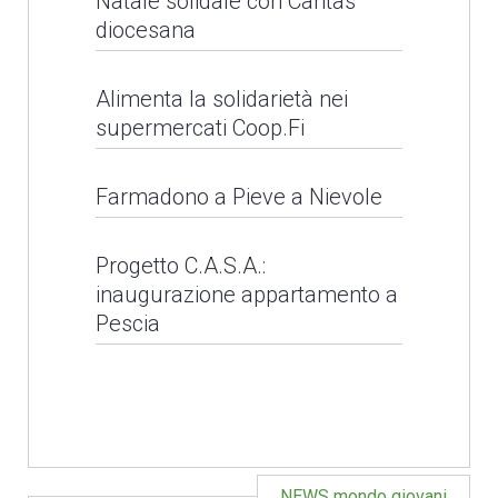
Natale solidale con Caritas
diocesana
Alluvione 2023
Alimenta la solidarietà nei
LEGGI NEWS
supermercati Coop.Fi
Alimenta la solidarietà
Farmadono a Pieve a Nievole
nei supermercati
Farmadono a Pieve a
Coop.Fi
Progetto C.A.S.A.:
inaugurazione appartamento a
Nievole
Pescia
LEGGI NEWS
LEGGI NEWS
NEWS mondo giovani