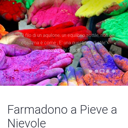
"Il tempo è superiore allo spazio. Dare priorità al
"E' il filo di un aquilone, un equilibrio sottile, non è
tempo significa occuparsi di iniziare processi, più
cosa ma è come , E' una questione di stile"
che di possedere spazi"
(Nicolò Fabi “è non è”)
(Evangelii Gaudium)
(Statuto Caritas Italiana)
(Don Tonino Bello)
Farmadono a Pieve a
Nievole