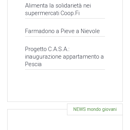
Alimenta la solidarietà nei
LEGGI NEWS
supermercati Coop.Fi
Alimenta la solidarietà
Farmadono a Pieve a Nievole
nei supermercati
Farmadono a Pieve a
Coop.Fi
Progetto C.A.S.A.:
inaugurazione appartamento a
Nievole
Pescia
LEGGI NEWS
LEGGI NEWS
NEWS mondo giovani
Natale solidale con
Caritas diocesana