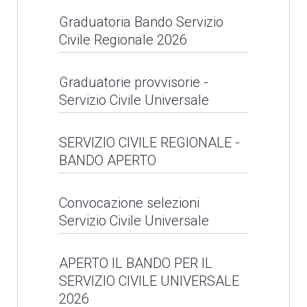
Graduatoria Bando Servizio
Progetto C.A.S.A.:
LEGGI NEWS
Civile Regionale 2026
inaugurazione
appartamento a Pescia
Graduatoria Bando
Graduatorie provvisorie -
Servizio Civile Universale
Servizio Civile
LEGGI NEWS
Regionale 2026
Graduatorie provvisorie
SERVIZIO CIVILE REGIONALE -
BANDO APERTO
- Servizio Civile
LEGGI NEWS
Universale
SERVIZIO CIVILE
Convocazione selezioni
Servizio Civile Universale
REGIONALE - BANDO
LEGGI NEWS
APERTO
Convocazione selezioni
APERTO IL BANDO PER IL
SERVIZIO CIVILE UNIVERSALE
Servizio Civile
LEGGI NEWS
2026
Universale