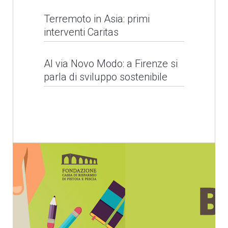
Barbarie, ma chiediamo
Terremoto in Asia: primi
interventi Caritas
un cuore senza odio
Al via Novo Modo: a Firenze si
LEGGI NEWS
Alluvioni in Sri Lanka
parla di sviluppo sostenibile
LEGGI NEWS
Il Santo Padre per la
Giornata Mondiale del
Rifugiato
Terremoto in Asia: primi
interventi Caritas
LEGGI NEWS
LEGGI NEWS