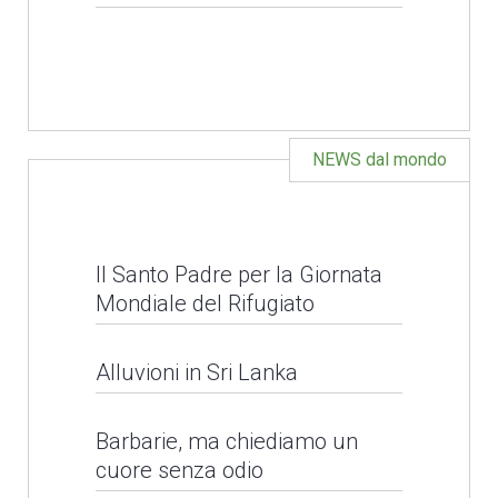
APERTO IL BANDO PER
LEGGI NEWS
IL SERVIZIO CIVILE
UNIVERSALE 2026
NEWS dal mondo
LEGGI NEWS
Il Santo Padre per la Giornata
Mondiale del Rifugiato
Alluvioni in Sri Lanka
Barbarie, ma chiediamo un
cuore senza odio