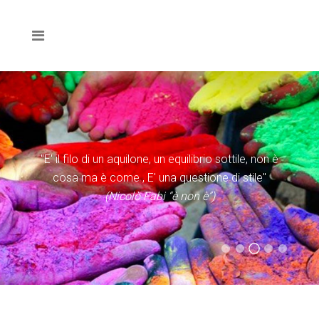
"E' il filo di un aquilone, un equilibrio sottile, non è
cosa ma è come , E' una questione di stile"
(Nicolò Fabi “è non è”)
(Evangelii Gaudium)
(Statuto Caritas Italiana)
(Don Tonino Bello)