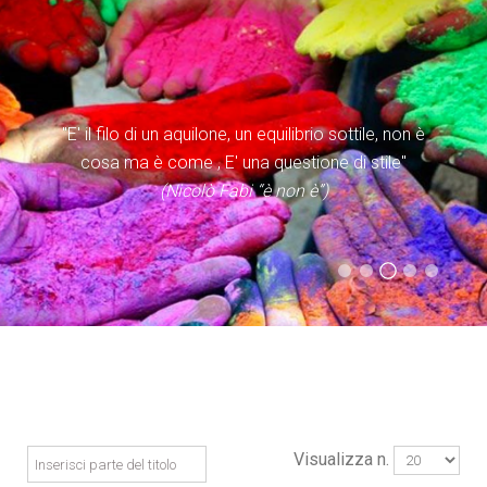
Il Cristianesimo è la religione dei nomi propri, non
"E' il filo di un aquilone, un equilibrio sottile, non è
delle essenze. Dei volti concreti, non degli
ectoplasmi. Del prossimo in carne ed ossa con cui
cosa ma è come , E' una questione di stile"
confrontarsi, e non delle astrazioni volontaristiche
(Nicolò Fabi “è non è”)
(Evangelii Gaudium)
con cui crogiolarsi." (Don Tonino Bello)
(Statuto Caritas Italiana)
(Don Tonino Bello)
Visualizza n.