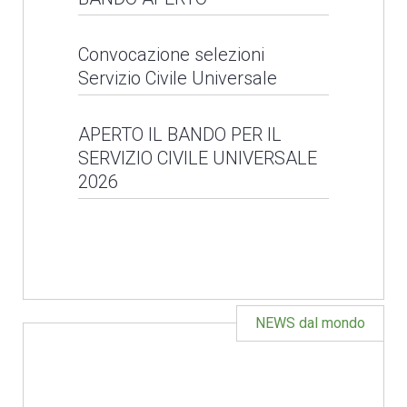
- Servizio Civile
LEGGI NEWS
Universale
SERVIZIO CIVILE
Convocazione selezioni
Servizio Civile Universale
REGIONALE - BANDO
LEGGI NEWS
APERTO
Convocazione selezioni
APERTO IL BANDO PER IL
SERVIZIO CIVILE UNIVERSALE
Servizio Civile
LEGGI NEWS
2026
Universale
APERTO IL BANDO PER
LEGGI NEWS
IL SERVIZIO CIVILE
UNIVERSALE 2026
NEWS dal mondo
LEGGI NEWS