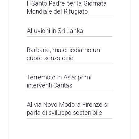
Il Santo Padre per la Giornata
Mondiale del Rifugiato
Alluvioni in Sri Lanka
Barbarie, ma chiediamo un
cuore senza odio
Barbarie, ma chiediamo
Terremoto in Asia: primi
interventi Caritas
un cuore senza odio
Al via Novo Modo: a Firenze si
LEGGI NEWS
Alluvioni in Sri Lanka
parla di sviluppo sostenibile
LEGGI NEWS