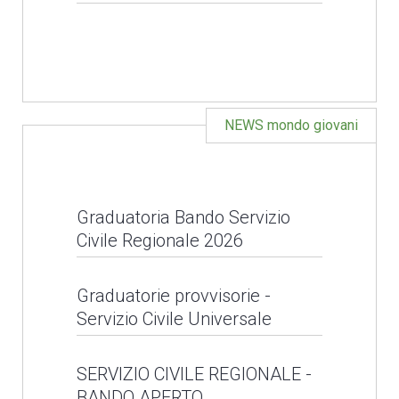
LEGGI NEWS
NEWS mondo giovani
Natale solidale con
Caritas diocesana
Graduatoria Bando Servizio
Progetto C.A.S.A.:
LEGGI NEWS
Civile Regionale 2026
inaugurazione
appartamento a Pescia
Graduatoria Bando
Graduatorie provvisorie -
Servizio Civile Universale
Servizio Civile
LEGGI NEWS
Regionale 2026
Graduatorie provvisorie
SERVIZIO CIVILE REGIONALE -
BANDO APERTO