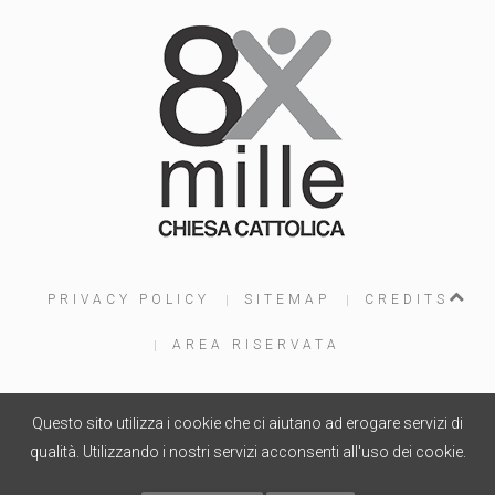
PRIVACY POLICY
SITEMAP
CREDITS
AREA RISERVATA
Questo sito utilizza i cookie che ci aiutano ad erogare servizi di
PROGETTO WEB
WOOLA.IT
- COPYRIGHT © 2015
qualità. Utilizzando i nostri servizi acconsenti all'uso dei cookie.