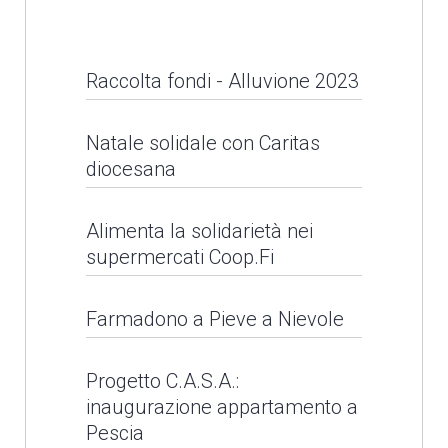
Raccolta fondi - Alluvione 2023
Raccolta fondi -
Natale solidale con Caritas
diocesana
Alluvione 2023
Alimenta la solidarietà nei
LEGGI NEWS
supermercati Coop.Fi
Alimenta la solidarietà
Farmadono a Pieve a Nievole
nei supermercati
Farmadono a Pieve a
Coop.Fi
Progetto C.A.S.A.:
inaugurazione appartamento a
Nievole
Pescia
LEGGI NEWS