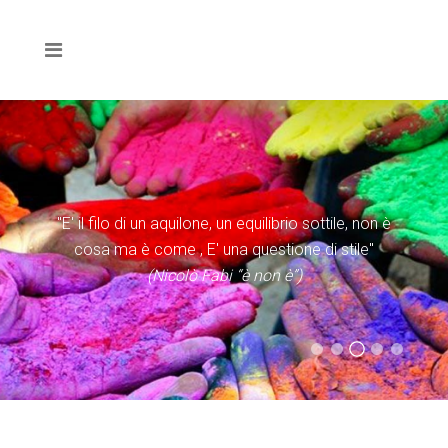
"E' il filo di un aquilone, un equilibrio sottile, non è
cosa ma è come , E' una questione di stile"
(Nicolò Fabi “è non è”)
(Evangelii Gaudium)
(Statuto Caritas Italiana)
(Don Tonino Bello)