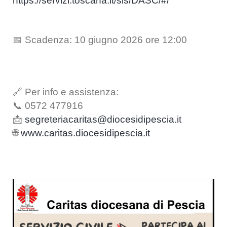
https://servizi.toscana.it/sis/DASC/#/
📅 Scadenza: 10 giugno 2026 ore 12:00
🔗 Per info e assistenza:
📞 0572 477916
📩
segreteriacaritas@diocesidipescia.it
🌐
www.caritas.diocesidipescia.it