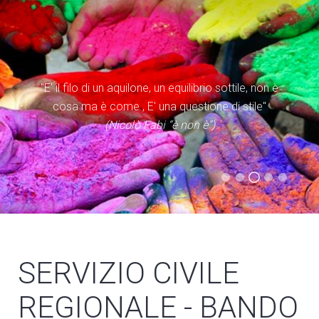
"E' il filo di un aquilone, un equilibrio sottile, non è
cosa ma è come , E' una questione di stile"
(Nicolò Fabi “è non è”)
(Evangelii Gaudium)
(Statuto Caritas Italiana)
(Don Tonino Bello)
SERVIZIO CIVILE
REGIONALE - BANDO