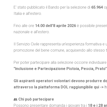
E' stato pubblicato il Bando per la selezione di
65.964
o
Italia e all’estero.
Fino alle ore
14.00 dell’8 aprile 2026
è possibile presen
nazionale e all’estero.
Il Servizio Civile rappresenta un’esperienza formativa e u
promozione del bene comune, acquisendo allo stesso te
Per poter partecipare alla selezione occorre individuare 
"Inclusione e Partecipazione Pistoia, Pescia, Prato"
Gli aspiranti operatori volontari devono produrre
do
attraverso la piattaforma DOL raggiungibile qui ->
h
👥
Chi può partecipare
Possono presentare domanda i giovani tra i
18 e i 28 a