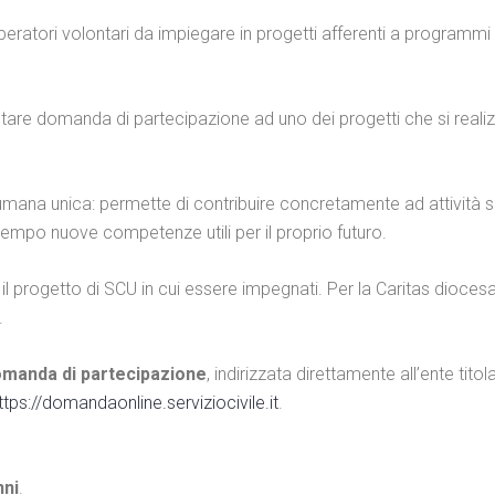
peratori volontari da impiegare in progetti afferenti a programmi di
tare domanda di partecipazione ad uno dei progetti che si realizzer
mana unica: permette di contribuire concretamente ad attività soci
mpo nuove competenze utili per il proprio futuro.
il progetto di SCU in cui essere impegnati. Per la Caritas dioces
.
manda di partecipazione
, indirizzata direttamente all’ente tit
ttps://domandaonline.serviziocivile.it
.
nni
.