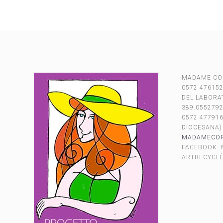
MADAME CO
0572 476152
DEL LABORAT
389.055279
0572 477916
DIOCESANA)
MADAMECORB
FACEBOOK:
ARTRECYCL