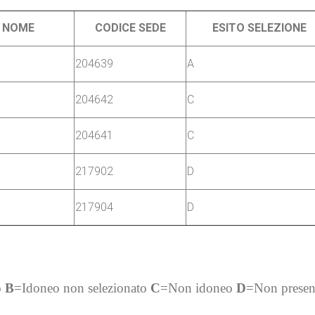
NOME
CODICE SEDE
ESITO SELEZIONE
204639
A
204642
C
204641
C
217902
D
217904
D
o
B
=Idoneo non selezionato
C
=Non idoneo
D
=Non present