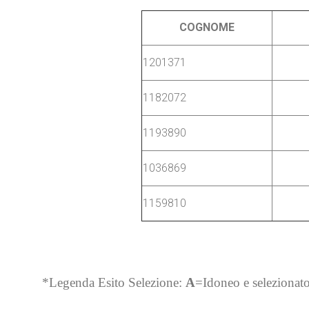
COGNOME
1201371
1182072
1193890
1036869
1159810
*Legenda Esito Selezione:
A
=Idoneo e selezionat