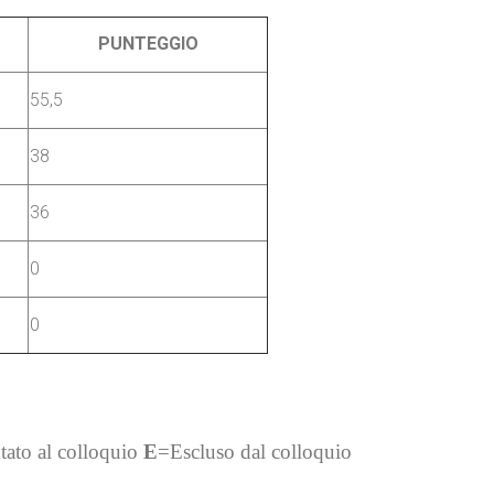
PUNTEGGIO
55,5
38
36
0
0
ato al colloquio
E
=Escluso dal colloquio