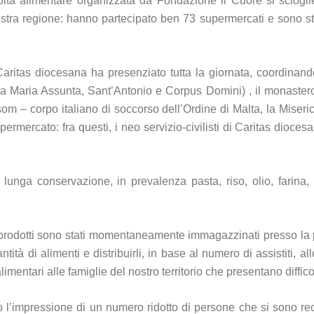
lta alimentare organizzata da Fondazione il Cuore si sciogli
nostra regione: hanno partecipato ben 73 supermercati e sono stat
ritas diocesana ha presenziato tutta la giornata, coordinando
 Maria Assunta, Sant’Antonio e Corpus Domini) , il monastero d
om – corpo italiano di soccorso dell’Ordine di Malta, la Miserico
 supermercato: fra questi, i neo servizio-civilisti di Caritas dio
 lunga conservazione, in prevalenza pasta, riso, olio, farina, pe
i prodotti sono stati momentaneamente immagazzinati presso la 
ità di alimenti e distribuirli, in base al numero di assistiti, a
mentari alle famiglie del nostro territorio che presentano diffi
to l’impressione di un numero ridotto di persone che si sono r