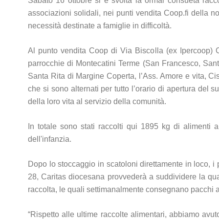
Sabato 16 ottobre si è svolta la ormai consueta racco
associazioni solidali, nei punti vendita Coop.fi della 
necessità destinate a famiglie in difficoltà.
Al punto vendita Coop di Via Biscolla (ex Ipercoop) Ca
parrocchie di Montecatini Terme (San Francesco, Santa
Santa Rita di Margine Coperta, l’Ass. Amore e vita, Cis
che si sono alternati per tutto l’orario di apertura del
della loro vita al servizio della comunità.
In totale sono stati raccolti qui 1895 kg di alimenti a
dell'infanzia.
Dopo lo stoccaggio in scatoloni direttamente in loco, 
28, Caritas diocesana provvederà a suddividere la quant
raccolta, le quali settimanalmente consegnano pacchi ali
“Rispetto alle ultime raccolte alimentari, abbiamo avu