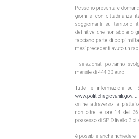
Possono presentare domanda 
giorni e con cittadinanza i
soggiornanti su territorio
definitive; che non abbiano g
facciano parte di corpi milit
mesi precedenti avuto un rappo
I selezionati potranno svol
mensile di 444.30 euro.
Tutte le informazioni sul S
www.politichegiovanili.gov.it
,
online attraverso la piatta
non oltre le ore 14 del 2
possesso di SPID livello 2 di 
è possibile anche richiedere 