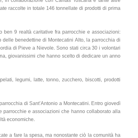
e, in collaborazione con Caritas Toscana e tante altre
e raccolte in totale 146 tonnellate di prodotti di prima
 ben 9 realtà caritative fra parrocchie e associazioni:
elle benedettine di Montecatini Alto, la parrocchia di
rdia di Pieve a Nievole. Sono stati circa 30 i volontari
cesana, giovanissimi che hanno scelto di dedicare un anno
lati, legumi, latte, tonno, zucchero, biscotti, prodotti
parrocchia di Sant’Antonio a Montecatini. Entro giovedì
lle parrocchie e associazioni che hanno collaborato alla
coltà economiche.
ecate a fare la spesa, ma nonostante ciò la comunità ha