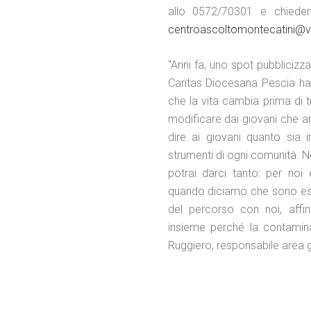
allo 0572/70301 e chieden
centroascoltomontecatini@virg
"Anni fa, uno spot pubblicizza
Caritas Diocesana Pescia ha f
che la vita cambia prima di 
modificare dai giovani che ar
dire ai giovani quanto sia
strumenti di ogni comunità. No
potrai darci tanto: per noi
quando diciamo che sono esse
del percorso con noi, aff
insieme perché la contamina
Ruggiero, responsabile area 