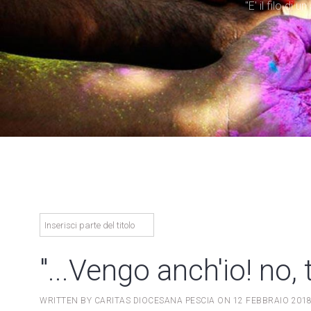
"E' il filo di
"...Vengo anch'io! no, 
WRITTEN BY CARITAS DIOCESANA PESCIA ON
12 FEBBRAIO 201