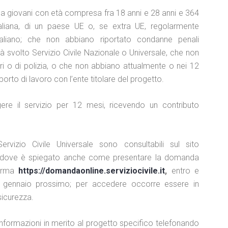
giovani con età compresa fra 18 anni e 28 anni e 364
taliana, di un paese UE o, se extra UE, regolarmente
 italiano; che non abbiano riportato condanne penali
ià svolto Servizio Civile Nazionale o Universale, che non
ari o di polizia, o che non abbiano attualmente o nei 12
rto di lavoro con l’ente titolare del progetto.
gere il servizio per 12 mesi, ricevendo un contributo
ervizio Civile Universale sono consultabili sul sito
 dove è spiegato anche come presentare la domanda
forma
https://domandaonline.serviziocivile.it
,
entro e
6 gennaio prossimo; per accedere occorre essere in
sicurezza.
informazioni in merito al progetto specifico telefonando