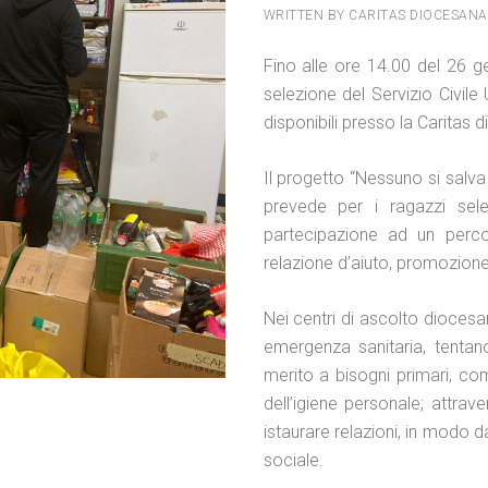
WRITTEN BY CARITAS DIOCESANA
Fino alle ore 14.00 del 26 g
selezione del Servizio Civile 
disponibili presso la Caritas 
Il progetto “Nessuno si salva
prevede per i ragazzi sele
partecipazione ad
un percor
relazione d’aiuto, promozione 
Nei centri di ascolto diocesan
emergenza sanitaria, tentan
merito a bisogni primari, com
dell’igiene personale; attrav
istaurare relazioni, in modo 
sociale.