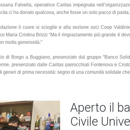
Rossana Falvella, operatrice Caritas impegnata nell’organizza
scita ci ha donato qualcosa, anche fosse un solo pacco di pasta.
dazione il cuore si scioglie e alla sezione soci Coop Valdinie
rice Maria Cristina Brizzi “Ma il ringraziamento più grande è do
on molta generosità.”
ozio di Borgo a Buggiano, presenziato dal gruppo “Banco Solid
me, presenziato dalle Caritas parrocchiali Fontenova e Cristo 
di generi di prima necessità: segno di una comunità solidale che
Aperto il ba
Civile Univ