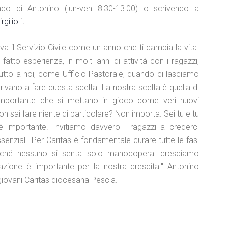
do di Antonino (lun-ven 8:30-13:00) o scrivendo a
ilio.it
.
va il Servizio Civile come un anno che ti cambia la vita.
atto esperienza, in molti anni di attività con i ragazzi,
tutto a noi, come Ufficio Pastorale, quando ci lasciamo
rivano a fare questa scelta. La nostra scelta è quella di
 importante che si mettano in gioco come veri nuovi
n sai fare niente di particolare? Non importa. Sei tu e tu
 è importante. Invitiamo davvero i ragazzi a crederci
nziali. Per Caritas è fondamentale curare tutte le fasi
inché nessuno si senta solo manodopera: cresciamo
zione è importante per la nostra crescita." Antonino
giovani Caritas diocesana Pescia.