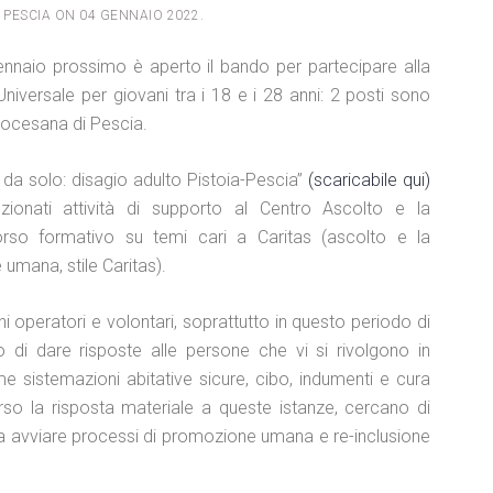
 PESCIA ON
04 GENNAIO 2022
.
ennaio prossimo è aperto il bando per partecipare alla
Universale per giovani tra i 18 e i 28 anni: 2 posti sono
diocesana di Pescia.
 da solo: disagio adulto Pistoia-Pescia”
(scaricabile qui)
zionati attività di supporto al Centro Ascolto e la
so formativo su temi cari a Caritas (ascolto e la
umana, stile Caritas).
i operatori e volontari, soprattutto in questo periodo di
o di dare risposte alle persone che vi si rivolgono in
e sistemazioni abitative sicure, cibo, indumenti e cura
erso la risposta materiale a queste istanze, cercano di
da avviare processi di promozione umana e re-inclusione