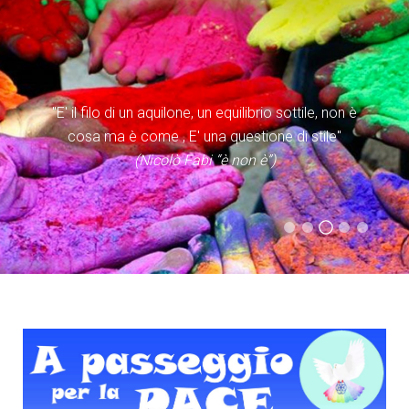
"E' il filo di un aquilone, un equilibrio sottile, non è
cosa ma è come , E' una questione di stile"
(Nicolò Fabi “è non è”)
(Evangelii Gaudium)
(Statuto Caritas Italiana)
(Don Tonino Bello)