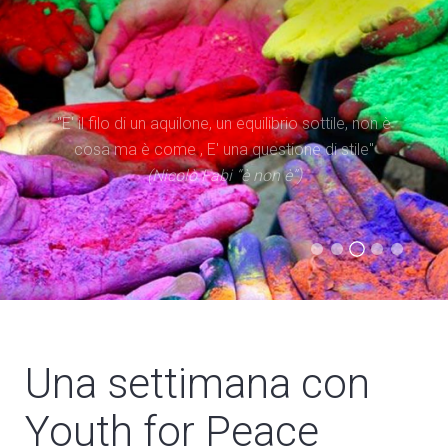
"Il tempo è superiore allo spazio. Dare priorità al
"E' il filo di un aquilone, un equilibrio sottile, non è
tempo significa occuparsi di iniziare processi, più
cosa ma è come , E' una questione di stile"
che di possedere spazi"
(Nicolò Fabi “è non è”)
(Evangelii Gaudium)
(Statuto Caritas Italiana)
(Don Tonino Bello)
Una settimana con
Youth for Peace