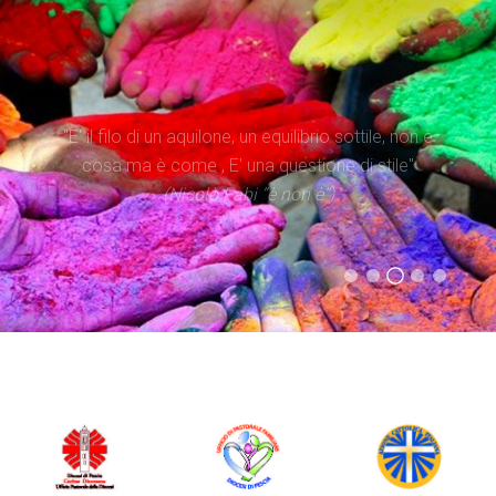
"Il tempo è superiore allo spazio. Dare priorità al
"E' il filo di un aquilone, un equilibrio sottile, non è
tempo significa occuparsi di iniziare processi, più
cosa ma è come , E' una questione di stile"
che di possedere spazi"
(Nicolò Fabi “è non è”)
(Evangelii Gaudium)
(Statuto Caritas Italiana)
(Don Tonino Bello)