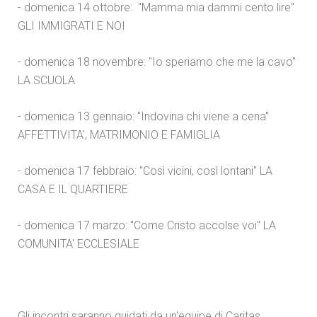
- domenica 14 ottobre: "Mamma mia dammi cento lire"
GLI IMMIGRATI E NOI
- domenica 18 novembre: "Io speriamo che me la cavo"
LA SCUOLA
- domenica 13 gennaio: "Indovina chi viene a cena"
AFFETTIVITA', MATRIMONIO E FAMIGLIA
- domenica 17 febbraio: "Così vicini, così lontani" LA
CASA E IL QUARTIERE
- domenica 17 marzo: "Come Cristo accolse voi" LA
COMUNITA' ECCLESIALE
Gli incontri saranno guidati da un'equipe di Caritas